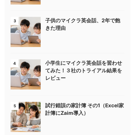
子供のマイクラ英会話、2年で飽
3
きた理由
小学生にマイクラ英会話を習わせ
4
てみた！３社のトライアル結果を
レビュー
試行錯誤の家計簿 その1（Excel家
5
計簿にZaim導入）