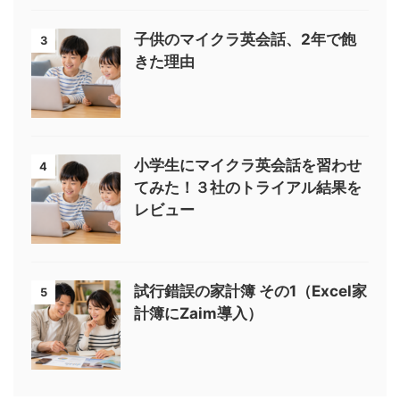
子供のマイクラ英会話、2年で飽
3
きた理由
小学生にマイクラ英会話を習わせ
4
てみた！３社のトライアル結果を
レビュー
試行錯誤の家計簿 その1（Excel家
5
計簿にZaim導入）