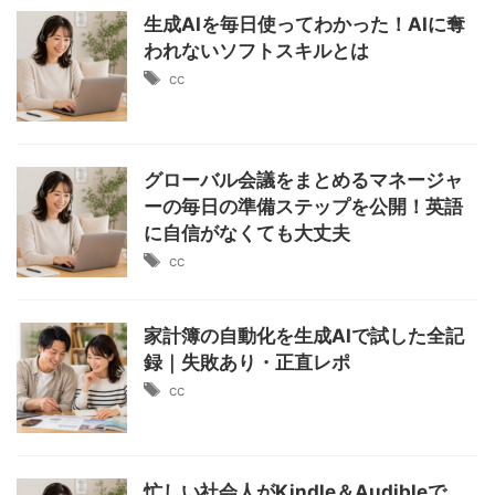
生成AIを毎日使ってわかった！AIに奪
われないソフトスキルとは
cc
グローバル会議をまとめるマネージャ
ーの毎日の準備ステップを公開！英語
に自信がなくても大丈夫
cc
家計簿の自動化を生成AIで試した全記
録｜失敗あり・正直レポ
cc
忙しい社会人がKindle＆Audibleで