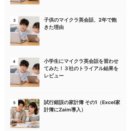
子供のマイクラ英会話、2年で飽
3
きた理由
小学生にマイクラ英会話を習わせ
4
てみた！３社のトライアル結果を
レビュー
試行錯誤の家計簿 その1（Excel家
5
計簿にZaim導入）