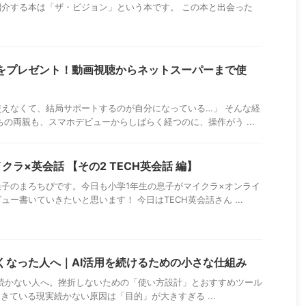
介する本は「ザ・ビジョン」という本です。 この本と出会った
HDをプレゼント！動画視聴からネットスーパーまで使
えなくて、結局サポートするのが自分になっている…」 そんな経
ちの両親も、スマホデビューからしばらく経つのに、操作がう ...
ラ×英会話 【その2 TECH英会話 編】
子のまろちぴです。今日も小学1年生の息子がマイクラ×オンライ
ー書いていきたいと思います！ 今日はTECH英会話さん ...
かなくなった人へ｜AI活用を続けるための小さな仕組み
っても続かない人へ。挫折しないための「使い方設計」とおすすめツール
きている現実続かない原因は「目的」が大きすぎる ...