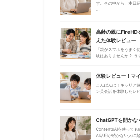
す。その中から、本日紹
...
高齢の親にFire
えた体験レビュー
「親がスマホをうまく使
験はありませんか？ う
体験レビュー！マイク
こんばんは！キャリア迷
ン英会話を体験したレビュ
ChatGPTを開
ContentsAIを使
AI活用が続かない人に起