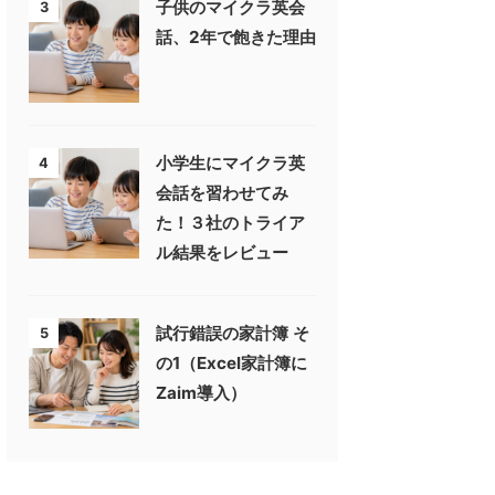
子供のマイクラ英会
3
話、2年で飽きた理由
小学生にマイクラ英
4
会話を習わせてみ
た！３社のトライア
ル結果をレビュー
試行錯誤の家計簿 そ
5
の1（Excel家計簿に
Zaim導入）