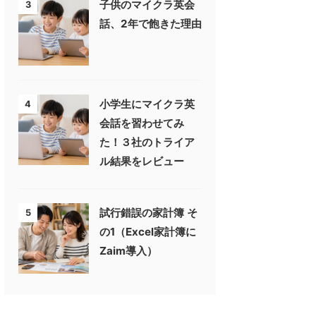
子供のマイクラ英会
3
話、2年で飽きた理由
小学生にマイクラ英
4
会話を習わせてみ
た！３社のトライア
ル結果をレビュー
試行錯誤の家計簿 そ
5
の1（Excel家計簿に
Zaim導入）