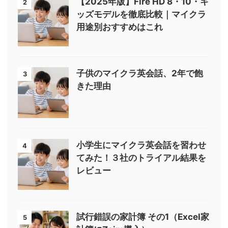
【2025年版】Fire HD 8・10・キ
2
ッズモデルを徹底比較｜マイクラ
用途別おすすめはこれ
子供のマイクラ英会話、2年で飽
3
きた理由
小学生にマイクラ英会話を習わせ
4
てみた！３社のトライアル結果を
レビュー
試行錯誤の家計簿 その1（Excel家
5