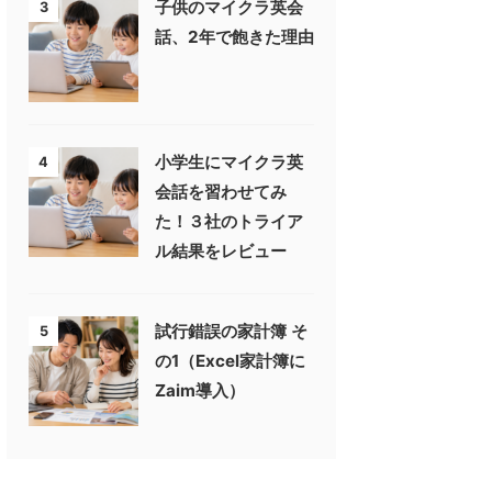
子供のマイクラ英会
3
話、2年で飽きた理由
小学生にマイクラ英
4
会話を習わせてみ
た！３社のトライア
ル結果をレビュー
試行錯誤の家計簿 そ
5
の1（Excel家計簿に
Zaim導入）