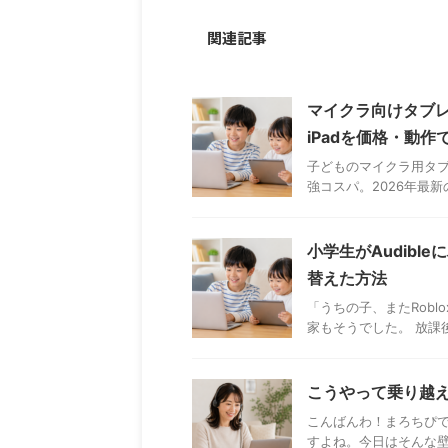
関連記事
マイクラ向けタブレッ
iPadを価格・動作
子どものマイクラ用タブレ
強コスパ。2026年最
小学生がAudible
替えた方法
「うちの子、またRob
家もそうでした。 放課
こうやって乗り越えた
こんばんわ！まろちぴで
すよね。今日はそんな壁