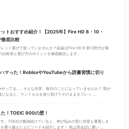
トおすすめ紹介！【2025年】Fire HD 8・10・
で徹底比較
ット選びで迷っていませんか？結論はFire HD 8 第13世代が最
新の比較表と選び方のポイントを徹底解説します。
にハマった！RobloxやYouTubeから読書習慣に切り
loxやってる…」そんな光景、毎日のことになっていませんか？ 我が
後になると、ランドセルを放り投げてそのままタブレッ ...
！TOEIC 900の壁！
す。TOEICの勉強続けていると、伸び悩みの壁に何度も遭遇しま
を乗り越えたエピソードを紹介します！ 私は英会話に通い ...