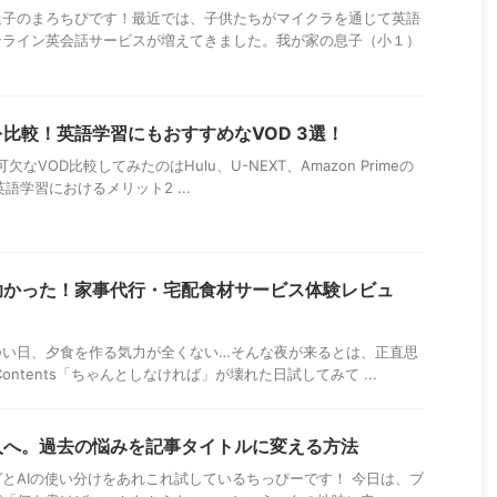
迷子のまろちぴです！最近では、子供たちがマイクラを通じて英語
ンライン英会話サービスが増えてきました。我が家の息子（小１）
比較！英語学習にもおすすめなVOD 3選！
可欠なVOD比較してみたのはHulu、U-NEXT、Amazon Primeの
と英語学習におけるメリット2 ...
助かった！家事代行・宅配食材サービス体験レビュ
つい日、夕食を作る気力が全くない…そんな夜が来るとは、正直思
ontents「ちゃんとしなければ」が壊れた日試してみて ...
人へ。過去の悩みを記事タイトルに変える方法
とAIの使い分けをあれこれ試しているちっぴーです！ 今日は、ブ