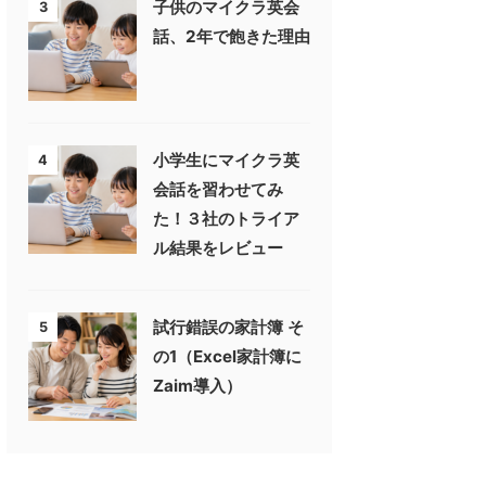
子供のマイクラ英会
3
話、2年で飽きた理由
小学生にマイクラ英
4
会話を習わせてみ
た！３社のトライア
ル結果をレビュー
試行錯誤の家計簿 そ
5
の1（Excel家計簿に
Zaim導入）