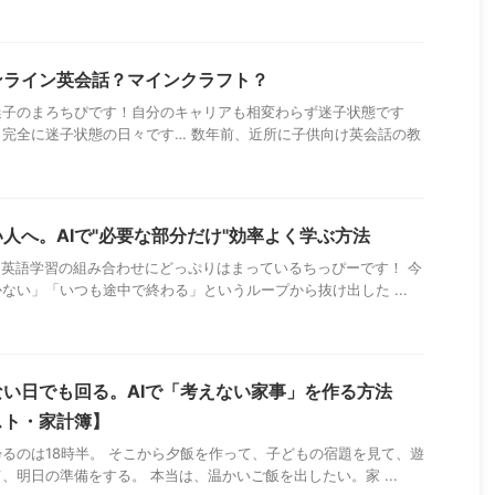
ンライン英会話？マインクラフト？
迷子のまろちぴです！自分のキャリアも相変わらず迷子状態です
完全に迷子状態の日々です… 数年前、近所に子供向け英会話の教
人へ。AIで"必要な部分だけ"効率よく学ぶ方法
と英語学習の組み合わせにどっぷりはまっているちっぴーです！ 今
ない」「いつも途中で終わる」というループから抜け出した ...
い日でも回る。AIで「考えない家事」を作る方法
スト・家計簿】
るのは18時半。 そこから夕飯を作って、子どもの宿題を見て、遊
、明日の準備をする。 本当は、温かいご飯を出したい。家 ...