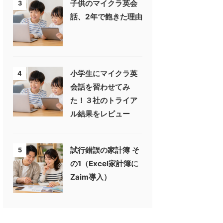
子供のマイクラ英会
3
話、2年で飽きた理由
小学生にマイクラ英
4
会話を習わせてみ
た！３社のトライア
ル結果をレビュー
試行錯誤の家計簿 そ
5
の1（Excel家計簿に
Zaim導入）