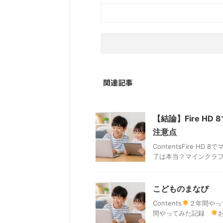
関連記事
【結論】Fire H
注意点
ContentsFire H
了は本当？マインクラフ
こどものまなび
Contents
２年間やっ
間やってみた記録