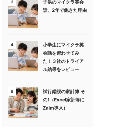
子供のマイクラ英会
3
話、2年で飽きた理由
小学生にマイクラ英
4
会話を習わせてみ
た！３社のトライア
ル結果をレビュー
試行錯誤の家計簿 そ
5
の1（Excel家計簿に
Zaim導入）