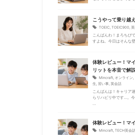
こうやって乗り越えた
TOEIC
,
TOEIC900
,
英
こんばんわ！まろちぴで
すよね。今日はそんな壁
体験レビュー！マ
リットを本音で解説
Mincraft
,
オンライン
,
生
,
習い事
,
英会話
こんばんは！キャリア
らリハビリ中です…。
...
体験レビュー！マイク
Mincraft
,
TECH英会