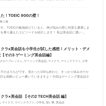
！TOEIC 900の壁！
検１級
す。TOEICの勉強続けていると、伸び悩みの壁に何度も遭遇しま
を乗り越えたエピソードを紹介します！ 私は英会話に通い ...
イクラx英会話を小学生が試した感想！メリット・デメ
【その3 ゲーミング英会話編】
グループレッスン
,
ゲーミング英会話
,
マイクラ
,
マインクラフト
,
小学
迷子のまろちぴです。長かったGWも終わり、すっかり休みボケか
今日も体験レビュー書いていきますよ！今回はゲーミング英会話さ
ラ×英会話 【その2 TECH英会話 編】
話
,
マイクラ
,
マインクラフト
,
小学生
,
習い事
,
英会話