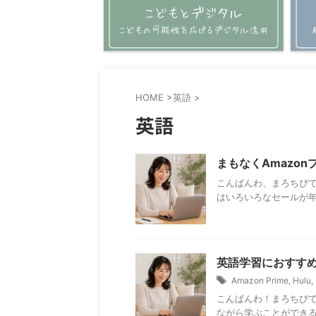
HOME
>
英語
>
英語
まもなくAmazonプ
こんばんわ、まろちぴです
はいろいろなセールが年
英語学習におすす
Amazon Prime
,
Hulu
,
こんばんわ！まろちぴで
ながら学ぶことができる