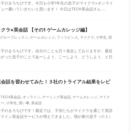
子のまろちぴです。今日も小学1年生の息子がマイクラ×オンライ
ー書いていきたいと思います！ 今日はTECH英会話さん ...
クラ×英会話 【その1 ゲームカレッジ編】
グループレッスン
,
ゲームカレッジ
,
フィリピン人
,
マイクラ
,
小学生
,
習
迷子のまろちぴです。自分のことも日々迷走しておりますが、最近
上がった息子のことであーしよう、こーしよう、どうしよう、と日
英会話を習わせてみた！３社のトライアル結果をレビ
,
TECH英会話
,
オンライン
,
ゲーミング英会話
,
ゲームカレッジ
,
マイク
ュー
,
小学生
,
習い事
,
英会話
迷子のまろちぴです！最近では、子供たちがマイクラを通じて英語
ンライン英会話サービスが増えてきました。我が家の息子（小１）