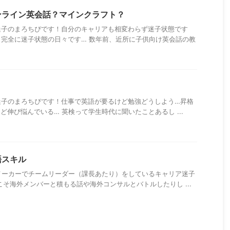
ンライン英会話？マインクラフト？
迷子のまろちぴです！自分のキャリアも相変わらず迷子状態です
完全に迷子状態の日々です… 数年前、近所に子供向け英会話の教
迷子のまろちぴです！仕事で英語が要るけど勉強どうしよう…昇格
けど伸び悩んでいる… 英検って学生時代に聞いたことあるし ...
語スキル
メーカーでチームリーダー（課長あたり）をしているキャリア迷子
こそ海外メンバーと積もる話や海外コンサルとバトルしたりし ...