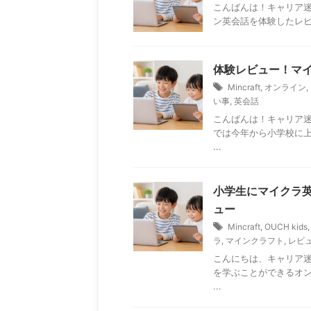
こんばんは！キャリア迷
ン英会話を体験したレビュ
体験レビュー！マイ
Mincraft
,
オンライン
,
い事
,
英会話
こんばんは！キャリア
では今年から小学校に
...
小学生にマイクラ
ュー
Mincraft
,
OUCH kids
ラ
,
マインクラフト
,
レビ
こんにちは、キャリア
を学ぶことができるオ
...