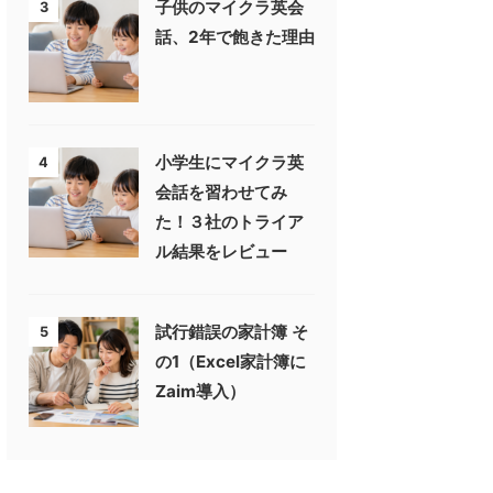
子供のマイクラ英会
3
話、2年で飽きた理由
小学生にマイクラ英
4
会話を習わせてみ
た！３社のトライア
ル結果をレビュー
試行錯誤の家計簿 そ
5
の1（Excel家計簿に
Zaim導入）