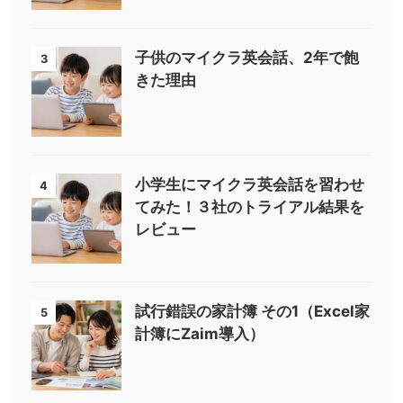
子供のマイクラ英会話、2年で飽
3
きた理由
小学生にマイクラ英会話を習わせ
4
てみた！３社のトライアル結果を
レビュー
試行錯誤の家計簿 その1（Excel家
5
計簿にZaim導入）