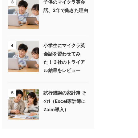
子供のマイクラ英会
3
話、2年で飽きた理由
小学生にマイクラ英
4
会話を習わせてみ
た！３社のトライア
ル結果をレビュー
試行錯誤の家計簿 そ
5
の1（Excel家計簿に
Zaim導入）