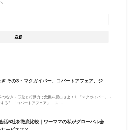
い。
ぎ その3 - マクガイバー、コバートアフェア、ジ
数珠つなぎ - 頭脳と行動力で危機を脱出せよ！1. 「マクガイバー」 -
2. 「コバートアフェア」 - ス ...
I英会話5社を徹底比較｜ワーママの私がグローバル会
いサービスは？