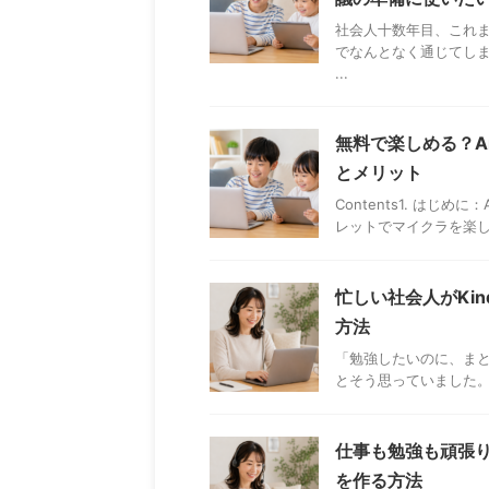
社会人十数年目、これ
でなんとなく通じてし
...
無料で楽しめる？A
とメリット
Contents1. はじ
レットでマイクラを楽しむ
忙しい社会人がKin
方法
「勉強したいのに、まと
とそう思っていました。
仕事も勉強も頑張り
を作る方法