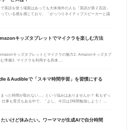
まで英語を使う場面はあっても大体海外の人も「英語が第２言語」
まっている感を感じており、「がっつりネイティブスピーカーと議
mazonキッズタブレットでマイクラを楽しむ方法
めに：Amazonキッズタブレットとマイクラの魅力2. Amazonキッズタブ
準備3. マイクラを利用する具体 ...
dle＆Audibleで「スキマ時間学習」を習慣にする
まった時間が取れない…」という悩みはありませんか？ 私もずっ
 仕事も育児もある中で、「よし、今日は2時間勉強しよう！ ...
たいけど休みたい。ワーママが生成AIで自分時間