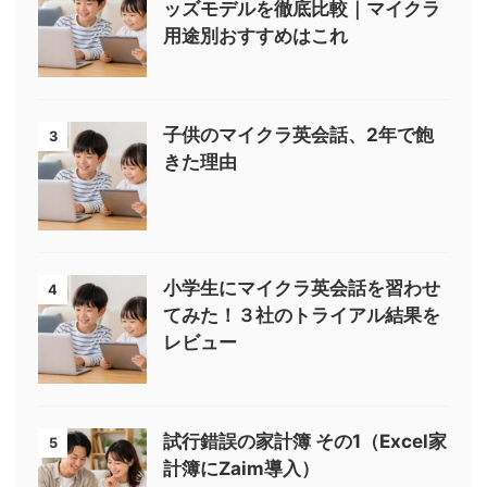
ッズモデルを徹底比較｜マイクラ
用途別おすすめはこれ
子供のマイクラ英会話、2年で飽
3
きた理由
小学生にマイクラ英会話を習わせ
4
てみた！３社のトライアル結果を
レビュー
試行錯誤の家計簿 その1（Excel家
5
計簿にZaim導入）