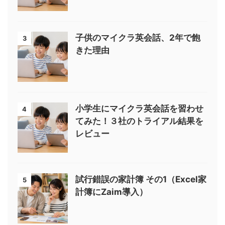
子供のマイクラ英会話、2年で飽
3
きた理由
小学生にマイクラ英会話を習わせ
4
てみた！３社のトライアル結果を
レビュー
試行錯誤の家計簿 その1（Excel家
5
計簿にZaim導入）