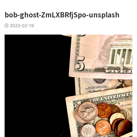
bob-ghost-ZmLXBRfjSpo-unsplash
2023-02-19