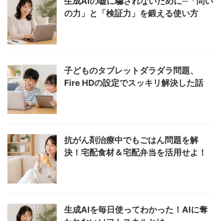
生成AIの嘘に騙されないために─「問い
の力」と「検証力」を鍛える使い方
子どものタブレットダラダラ問題、
Fire HDの設定でスッキリ解決した話
抗がん剤治療中でもごはん問題を解
決！宅配食材＆宅配弁当を活用せよ！
生成AIを毎日使ってわかった！AIに奪