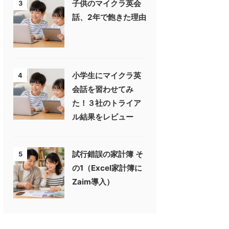
子供のマイクラ英会
3
話、2年で飽きた理由
小学生にマイクラ英
4
会話を習わせてみ
た！３社のトライア
ル結果をレビュー
試行錯誤の家計簿 そ
5
の1（Excel家計簿に
Zaim導入）