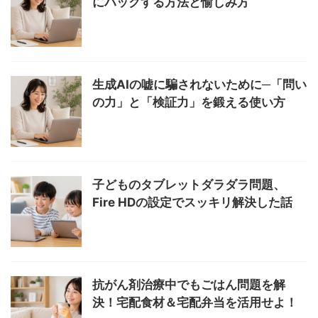
にハックする方法と愉しみ方
生成AIの嘘に騙されないために─「問い
の力」と「検証力」を鍛える使い方
子どものタブレットダラダラ問題、
Fire HDの設定でスッキリ解決した話
抗がん剤治療中でもごはん問題を解
決！宅配食材＆宅配弁当を活用せよ！