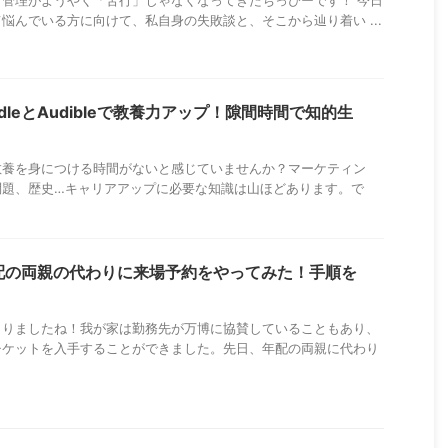
管理がようやく「苦行」じゃなくなってきたちっぴーです！ 今日
悩んでいる方に向けて、私自身の失敗談と、そこから辿り着い ...
dleとAudibleで教養力アップ！隙間時間で知的生
教養を身につける時間がないと感じていませんか？マーケティン
問題、歴史…キャリアアップに必要な知識は山ほどあります。で
 年配の両親の代わりに来場予約をやってみた！手順を
まりましたね！我が家は勤務先が万博に協賛していることもあり、
チケットを入手することができました。先日、年配の両親に代わり