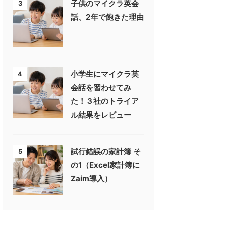
子供のマイクラ英会
3
話、2年で飽きた理由
小学生にマイクラ英
4
会話を習わせてみ
た！３社のトライア
ル結果をレビュー
試行錯誤の家計簿 そ
5
の1（Excel家計簿に
Zaim導入）