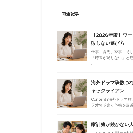
関連記事
【2026年版】ワ
敗しない選び方
仕事、育児、家事、そ
「時間が足りない」と感
...
海外ドラマ珠数つな
ャックライアン
Contents海外ドラマ
天才発明家が危機を回避する
家計簿が続かない人