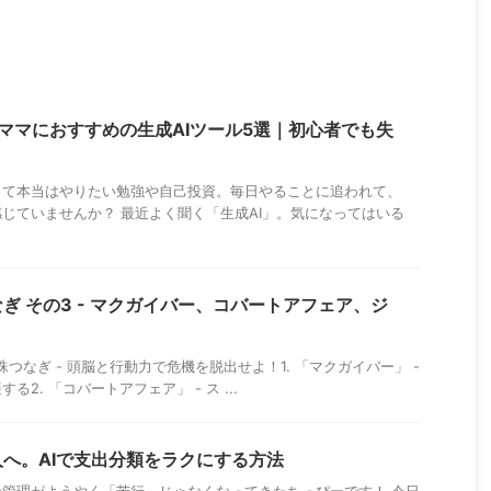
ーママにおすすめの生成AIツール5選｜初心者でも失
して本当はやりたい勉強や自己投資。毎日やることに追われて、
じていませんか？ 最近よく聞く「生成AI」。気になってはいる
ぎ その3 - マクガイバー、コバートアフェア、ジ
数珠つなぎ - 頭脳と行動力で危機を脱出せよ！1. 「マクガイバー」 -
2. 「コバートアフェア」 - ス ...
へ。AIで支出分類をラクにする方法