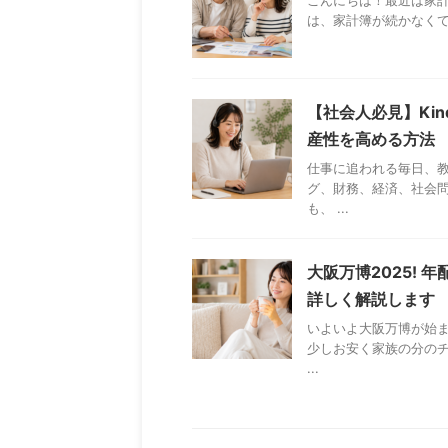
こんにちは！最近は家計
は、家計簿が続かなくて
【社会人必見】Kin
産性を高める方法
仕事に追われる毎日、
グ、財務、経済、社会
も、 ...
大阪万博2025!
詳しく解説します
いよいよ大阪万博が始
少しお安く家族の分の
...