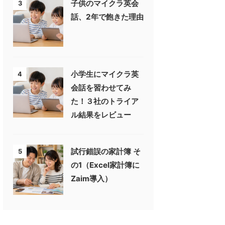
子供のマイクラ英会
3
話、2年で飽きた理由
小学生にマイクラ英
4
会話を習わせてみ
た！３社のトライア
ル結果をレビュー
試行錯誤の家計簿 そ
5
の1（Excel家計簿に
Zaim導入）