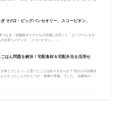
ぎ その2 - ビッグバンセオリー、スコーピオン、
マ数珠つなぎ - 頭脳派ギークたちの活躍に注目！1. 「ビッグバンセオ
の日常コメディ2. 「スコーピオン」 - ...
もごはん問題を解決！宅配食材＆宅配弁当を活用せ
夕食どうしよう…と思ったことはありませんか？ 乳がんの治療を
んどかったことのひとつが「食事の準備」でした。 治療前の ...