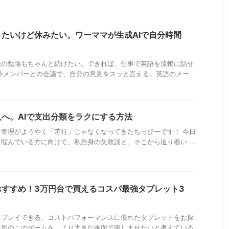
たいけど休みたい。ワーママが生成AIで自分時間
語の勉強もちゃんと続けたい。できれば、仕事で英語を流暢に話せ
外メンバーとの会議で、自分の意見をスッと言える。英語のメー
へ。AIで支出分類をラクにする方法
管理がようやく「苦行」じゃなくなってきたちっぴーです！ 今日
悩んでいる方に向けて、私自身の失敗談と、そこから辿り着い ...
おすすめ！3万円台で買えるコスパ最強タブレット3
にプレイできる、コストパフォーマンスに優れたタブレットをお探
人気のこのゲームを、より大きな画面で楽しませたいと考えている