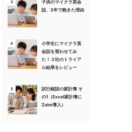
子供のマイクラ英会
3
話、2年で飽きた理由
小学生にマイクラ英
4
会話を習わせてみ
た！３社のトライア
ル結果をレビュー
試行錯誤の家計簿 そ
5
の1（Excel家計簿に
Zaim導入）