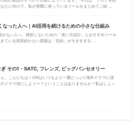
との試行錯誤がすっかり日課になっています。 今日は「ブログを始
なたに向けて、私が実際に使っているツールをまとめてご紹 ...
かなくなった人へ｜AI活用を続けるための小さな仕組み
っても続かない人へ。挫折しないための「使い方設計」とおすすめツール
きている現実続かない原因は「目的」が大きすぎる ...
その1 - SATC, フレンズ, ビッグバンセオリー
さん、こんにちは！GWはいつもより一層どっぷり海外ドラマに浸
次のドラマ何にしよう〜？ということはありませんか？私はしょっ