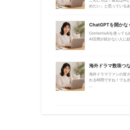
こんにちは！最近はAI
めたい」と思っているあ
ChatGPTを開
ContentsAIを使
AI活用が続かない人に起
海外ドラマ数珠つなぎ 
海外ドラマファンの皆
れる時間ですね！でも
...