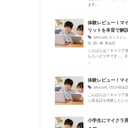
ます。
体験レビュー！マ
リットを本音で解説
Mincraft
,
オンライン
,
生
,
習い事
,
英会話
こんばんは！キャリア
らリハビリ中です…。
...
体験レビュー！マイク
Mincraft
,
TECH英会
こんばんは！キャリア迷
ン英会話を体験したレビュ
小学生にマイクラ
ュー