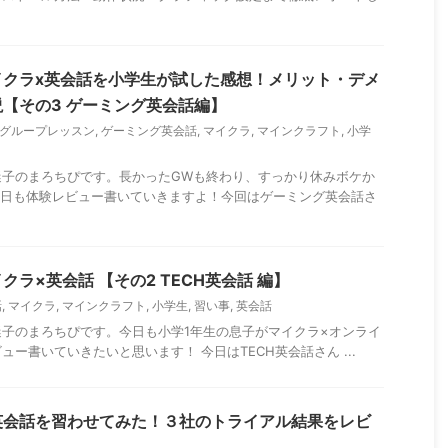
イクラx英会話を小学生が試した感想！メリット・デメ
【その3 ゲーミング英会話編】
グループレッスン
,
ゲーミング英会話
,
マイクラ
,
マインクラフト
,
小学
迷子のまろちぴです。長かったGWも終わり、すっかり休みボケか
今日も体験レビュー書いていきますよ！今回はゲーミング英会話さ
ラ×英会話 【その2 TECH英会話 編】
話
,
マイクラ
,
マインクラフト
,
小学生
,
習い事
,
英会話
子のまろちぴです。今日も小学1年生の息子がマイクラ×オンライ
ー書いていきたいと思います！ 今日はTECH英会話さん ...
英会話を習わせてみた！３社のトライアル結果をレビ