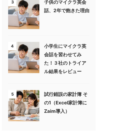
子供のマイクラ英会
3
話、2年で飽きた理由
小学生にマイクラ英
4
会話を習わせてみ
た！３社のトライア
ル結果をレビュー
試行錯誤の家計簿 そ
5
の1（Excel家計簿に
Zaim導入）