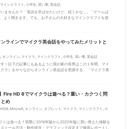
マインクラフト
,
小学生
,
習い事
,
英会話
でいませんか？「英語を学ばせたいけど、続くかな…」「ゲームば
配、よく聞きます。でも、お子さんの大好きなマインクラフトを使
オンラインでマイクラ英会話をやってみたメリットと
話
,
オンライン
,
マイクラ
,
マインクラフト
,
小学生
,
習い事
,
英会話
です！以下の記事にもあるように我が家の長男はこの１年間、マイ
イクラ）をやりながらオンライン英会話を受講する、「マイクラ英
】Fire HD 8でマイクラは遊べる？重い・カクつく問
まとめ
reHD8
,
Mincraft
,
オンライン
,
タブレット
,
マイクラ
,
マインクラフト
,
小
ンクラフトは遊べる？実際に2016年版から2022年版に買い替えた体験を
ンストール方法・動作状況・グラフィック設定まで徹底レポートし