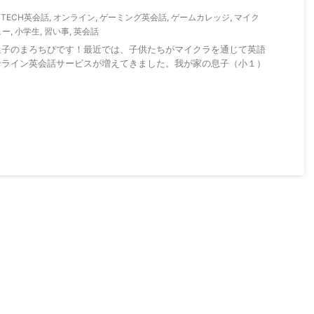
,
TECH英会話
,
オンライン
,
ゲーミング英会話
,
ゲームカレッジ
,
マイク
ュー
,
小学生
,
習い事
,
英会話
迷子のまろちぴです！最近では、子供たちがマイクラを通じて英語
ンライン英会話サービスが増えてきました。我が家の息子（小１）