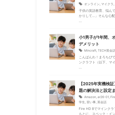
オンライン
,
マイクラ
,
子供の英語教育、悩ん
かりして…」そんな心
...
小1男子が1年間、
デメリット
Mincraft
,
TECH英会
こんばんわ！まろちぴ
ンクラフト（以下、マ
...
【2025年実機検証
題の解決法と設定
Amazon
,
ar26-01
,
Fi
学生
,
習い事
,
英会話
Fire HD 8でマイ
もとに、スペック・イ