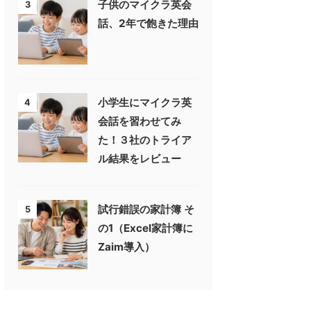
子供のマイクラ英会
3
話、2年で飽きた理由
小学生にマイクラ英
4
会話を習わせてみ
た！３社のトライア
ル結果をレビュー
試行錯誤の家計簿 そ
5
の1（Excel家計簿に
Zaim導入）