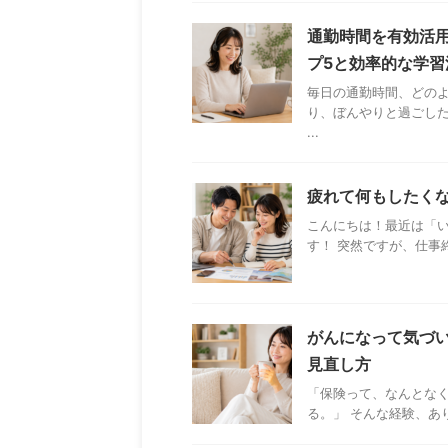
通勤時間を有効活用
プ5と効率的な学習
毎日の通勤時間、どのよ
り、ぼんやりと過ごし
...
疲れて何もしたくな
こんにちは！最近は「
す！ 突然ですが、仕事
がんになって気づ
見直し方
「保険って、なんとな
る。」 そんな経験、あり