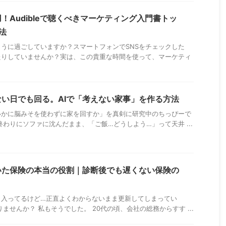
！Audibleで聴くべきマーケティング入門書トッ
法
うに過ごしていますか？スマートフォンでSNSをチェックした
たりしていませんか？実は、この貴重な時間を使って、マーケティ
い日でも回る。AIで「考えない家事」を作る方法
いかに脳みそを使わずに家を回すか」を真剣に研究中のちっぴーで
終わりにソファに沈んだまま、「ご飯…どうしよう…」って天井 ...
いた保険の本当の役割｜診断後でも遅くない保険の
く入ってるけど…正直よくわからないまま更新してしまってい
ませんか？ 私もそうでした。 20代の頃、会社の総務からすす ...