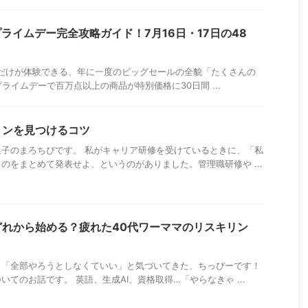
n プライムデー完全攻略ガイド！7月16日・17日の48
ム会員だけが体験できる、年に一度のビッグセールの全貌「たくさんの
プライムデーで百万点以上の商品が特別価格に30日間 ...
ョンを見つけるコツ
子のまろちぴです。 私がキャリア研修を受けているときに、「私
のをまとめて発表せよ、というのがありました。管理職研修や ...
どれから始める？疲れた40代ワーママのリスキリン
と「全部やろうとしなくていい」と気づいてきた、ちっぴーです！
てのお話です。 英語、生成AI、資格取得…「やらなきゃ ...