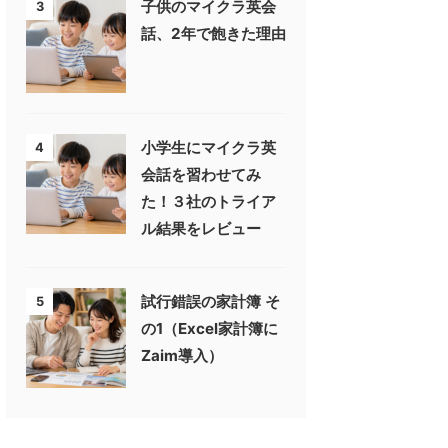
子供のマイクラ英会
3
話、2年で飽きた理由
小学生にマイクラ英
4
会話を習わせてみ
た！３社のトライア
ル結果をレビュー
試行錯誤の家計簿 そ
5
の1（Excel家計簿に
Zaim導入）