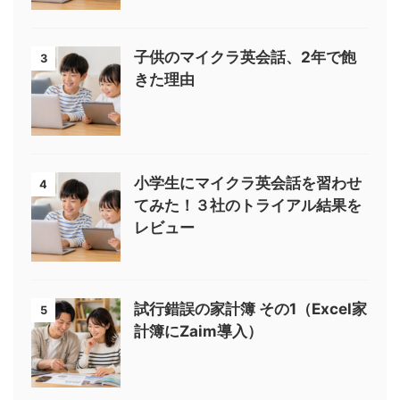
子供のマイクラ英会話、2年で飽
3
きた理由
小学生にマイクラ英会話を習わせ
4
てみた！３社のトライアル結果を
レビュー
試行錯誤の家計簿 その1（Excel家
5
計簿にZaim導入）