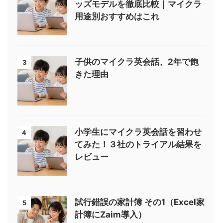
ッズモデルを徹底比較｜マイクラ
用途別おすすめはこれ
子供のマイクラ英会話、2年で飽
3
きた理由
小学生にマイクラ英会話を習わせ
4
てみた！３社のトライアル結果を
レビュー
試行錯誤の家計簿 その1（Excel家
5
計簿にZaim導入）