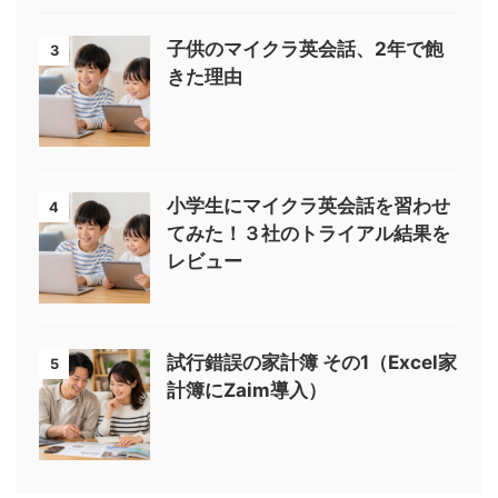
子供のマイクラ英会話、2年で飽
3
きた理由
小学生にマイクラ英会話を習わせ
4
てみた！３社のトライアル結果を
レビュー
試行錯誤の家計簿 その1（Excel家
5
計簿にZaim導入）