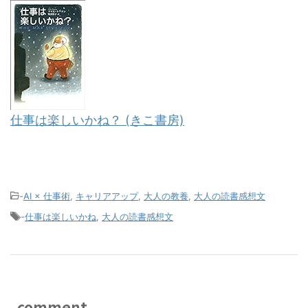
仕事は楽しいかね？ (きこ書房)
-
AI × 仕事術
,
キャリアアップ
,
大人の教養
,
大人の読書感想文
-
仕事は楽しいかね
,
大人の読書感想文
comment