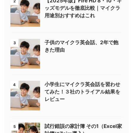
【2025年版】Fire HD 8・10・キ
2
ッズモデルを徹底比較｜マイクラ
用途別おすすめはこれ
子供のマイクラ英会話、2年で飽
3
きた理由
小学生にマイクラ英会話を習わせ
4
てみた！３社のトライアル結果を
レビュー
試行錯誤の家計簿 その1（Excel家
5