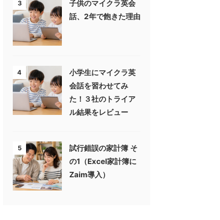
子供のマイクラ英会
3
話、2年で飽きた理由
小学生にマイクラ英
4
会話を習わせてみ
た！３社のトライア
ル結果をレビュー
試行錯誤の家計簿 そ
5
の1（Excel家計簿に
Zaim導入）