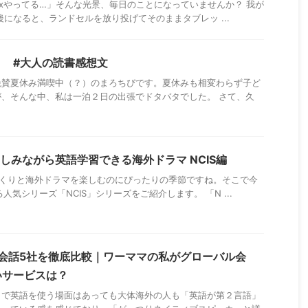
loxやってる…」そんな光景、毎日のことになっていませんか？ 我が
後になると、ランドセルを放り投げてそのままタブレッ ...
？ #大人の読書感想文
絶賛夏休み満喫中（？）のまろちぴです。夏休みも相変わらず子ど
、そんな中、私は一泊２日の出張でドタバタでした。 さて、久
しみながら英語学習できる海外ドラマ NCIS編
っくりと海外ドラマを楽しむのにぴったりの季節ですね。そこで今
る人気シリーズ「NCIS」シリーズをご紹介します。 「N ...
I英会話5社を徹底比較｜ワーママの私がグローバル会
いサービスは？
まで英語を使う場面はあっても大体海外の人も「英語が第２言語」