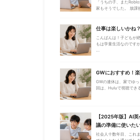
「うちの子、またRob
家もそうでした。 放課
仕事は楽しいかね
こんばんは！子どもが
もは学童生活なのですが
...
GWにおすすめ！楽
GWの連休は、家でゆ
回は、Huluで視聴でき
【2025年版】A
議の準備に使いた
社会人十数年目、これ