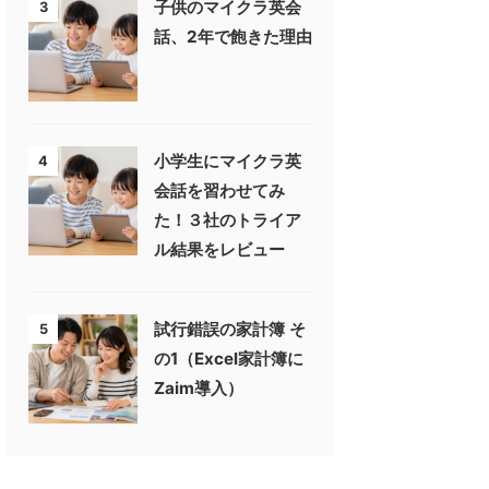
子供のマイクラ英会
3
話、2年で飽きた理由
小学生にマイクラ英
4
会話を習わせてみ
た！３社のトライア
ル結果をレビュー
試行錯誤の家計簿 そ
5
の1（Excel家計簿に
Zaim導入）